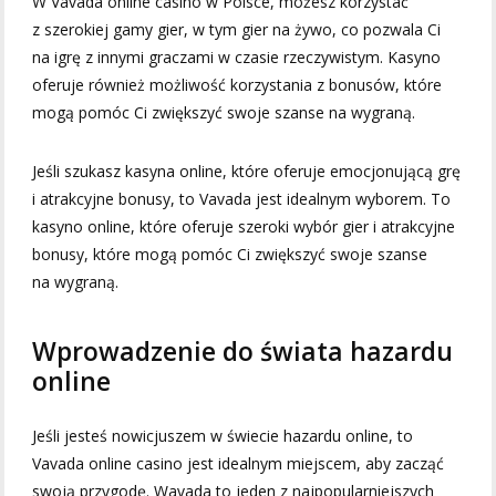
W Vavada online casino w Polsce, możesz korzystać
z szerokiej gamy gier, w tym gier na żywo, co pozwala Ci
na igrę z innymi graczami w czasie rzeczywistym. Kasyno
oferuje również możliwość korzystania z bonusów, które
mogą pomóc Ci zwiększyć swoje szanse na wygraną.
Jeśli szukasz kasyna online, które oferuje emocjonującą grę
i atrakcyjne bonusy, to Vavada jest idealnym wyborem. To
kasyno online, które oferuje szeroki wybór gier i atrakcyjne
bonusy, które mogą pomóc Ci zwiększyć swoje szanse
na wygraną.
Wprowadzenie do świata hazardu
online
Jeśli jesteś nowicjuszem w świecie hazardu online, to
Vavada online casino jest idealnym miejscem, aby zacząć
swoją przygodę. Wavada to jeden z najpopularniejszych