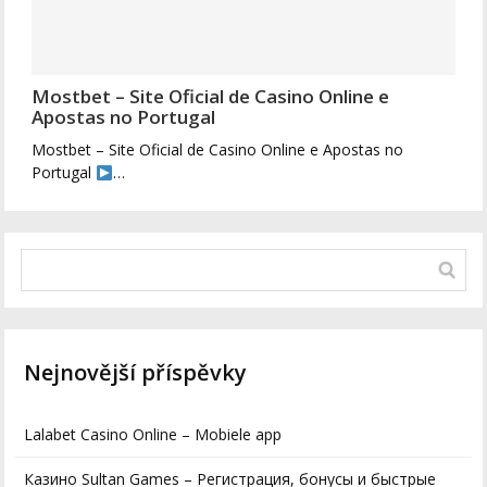
Mostbet – Site Oficial de Casino Online e
Apostas no Portugal
Mostbet – Site Oficial de Casino Online e Apostas no
Portugal
…
Nejnovější příspěvky
Lalabet Casino Online – Mobiele app
Казино Sultan Games – Регистрация, бонусы и быстрые