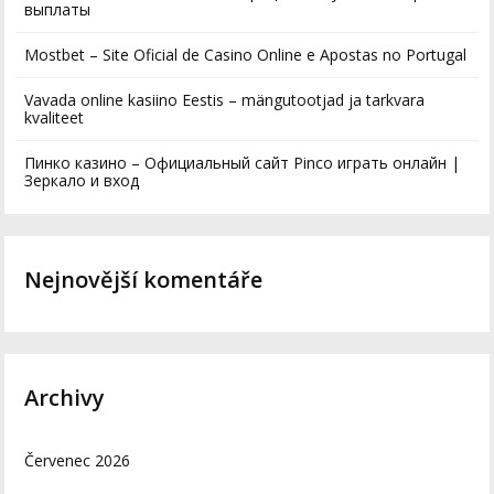
выплаты
Mostbet – Site Oficial de Casino Online e Apostas no Portugal
Vavada online kasiino Eestis – mängutootjad ja tarkvara
kvaliteet
Пинко казино – Официальный сайт Pinco играть онлайн |
Зеркало и вход
Nejnovější komentáře
Archivy
Červenec 2026