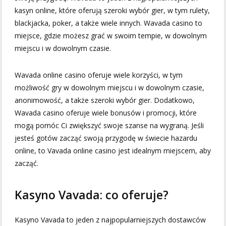
kasyn online, które oferują szeroki wybór gier, w tym rulety,
blackjacka, poker, a także wiele innych. Wavada casino to
miejsce, gdzie możesz grać w swoim tempie, w dowolnym
miejscu i w dowolnym czasie.
Wavada online casino oferuje wiele korzyści, w tym
możliwość gry w dowolnym miejscu i w dowolnym czasie,
anonimowość, a także szeroki wybór gier. Dodatkowo,
Wavada casino oferuje wiele bonusów i promocji, które
mogą pomóc Ci zwiększyć swoje szanse na wygraną. Jeśli
jesteś gotów zacząć swoją przygodę w świecie hazardu
online, to Vavada online casino jest idealnym miejscem, aby
zacząć.
Kasyno Vavada: co oferuje?
Kasyno Vavada to jeden z najpopularniejszych dostawców