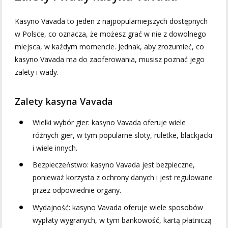
Kasyno Vavada to jeden z najpopularniejszych dostępnych
w Polsce, co oznacza, że możesz grać w nie z dowolnego
miejsca, w każdym momencie. Jednak, aby zrozumieć, co
kasyno Vavada ma do zaoferowania, musisz poznać jego
zalety i wady.
Zalety kasyna Vavada
Wielki wybór gier: kasyno Vavada oferuje wiele
różnych gier, w tym popularne sloty, ruletke, blackjacki
i wiele innych.
Bezpieczeństwo: kasyno Vavada jest bezpieczne,
ponieważ korzysta z ochrony danych i jest regulowane
przez odpowiednie organy.
Wydajność: kasyno Vavada oferuje wiele sposobów
wypłaty wygranych, w tym bankowość, kartą płatniczą