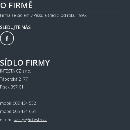
O FIRMĚ
Firma se sídlem v Písku a tradicí od roku 1995.
SLEDUJTE NÁS
SÍDLO FIRMY
INTESTA CZ s.r.o.
Táborská 2177
Písek 397 01
mobil: 602 434 552
mobil: 606 434 664
e-mail:
bastyr@intesta.cz