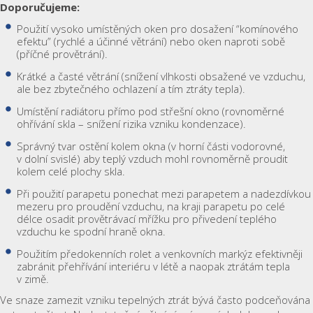
Doporučujeme:
Použití vysoko umístěných oken pro dosažení “komínového
efektu” (rychlé a účinné větrání) nebo oken naproti sobě
(příčné provětrání).
Krátké a časté větrání (snížení vlhkosti obsažené ve vzduchu,
ale bez zbytečného ochlazení a tím ztráty tepla).
Umístění radiátoru přímo pod střešní okno (rovnoměrné
ohřívání skla – snížení rizika vzniku kondenzace).
Správný tvar ostění kolem okna (v horní části vodorovné,
v dolní svislé) aby teplý vzduch mohl rovnoměrně proudit
kolem celé plochy skla.
Při použití parapetu ponechat mezi parapetem a nadezdívkou
mezeru pro proudění vzduchu, na kraji parapetu po celé
délce osadit provětrávací mřížku pro přivedení teplého
vzduchu ke spodní hraně okna.
Použitím předokenních rolet a venkovních markýz efektivněji
zabránit přehřívání interiéru v létě a naopak ztrátám tepla
v zimě.
Ve snaze zamezit vzniku tepelných ztrát bývá často podceňována