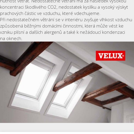
nutnost větrat. Nedostatečné větrání má za následek vysokou
koncentraci škodlivého CO2, nedostatek kyslíku a vysoký výskyt
prachových částic ve vzduchu, které vdechujeme.
Při nedostatečném větrání se v interiéru zvyšuje vlhkost vzduchu
způsobená běžnými domácími činnostmi, která může vést ke
vzniku plísní a dalších alergenů a také k nežádoucí kondenzaci
na oknech.