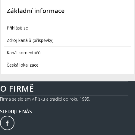
Základní informace
Přihlásit se
Zdroj kanálů (příspěvky)
Kanál komentářů
Česká lokalizace
O FIRMĚ
Firma se sídlem v Písku a tradicí od roku 1995.
SLEDUJTE NÁS