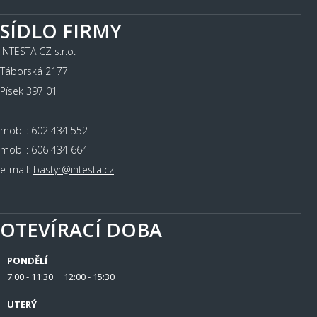
SÍDLO FIRMY
INTESTA CZ s.r.o.
Táborská 2177
Písek 397 01
mobil: 602 434 552
mobil: 606 434 664
e-mail:
bastyr@intesta.cz
OTEVÍRACÍ DOBA
PONDĚLÍ
7:00 - 11:30 12:00 - 15:30
UTERÝ