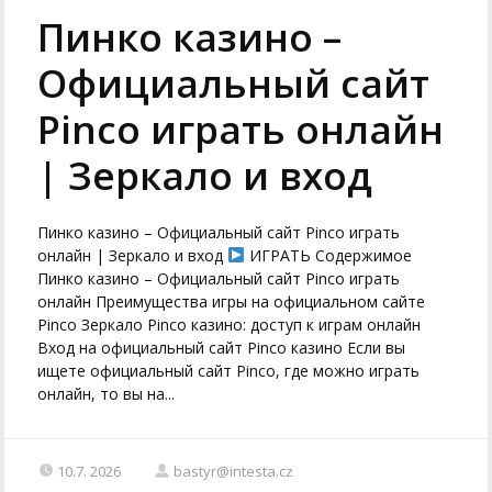
Пинко казино –
Официальный сайт
Pinco играть онлайн
| Зеркало и вход
Пинко казино – Официальный сайт Pinco играть
онлайн | Зеркало и вход
ИГРАТЬ Содержимое
Пинко казино – Официальный сайт Pinco играть
онлайн Преимущества игры на официальном сайте
Pinco Зеркало Pinco казино: доступ к играм онлайн
Вход на официальный сайт Pinco казино Если вы
ищете официальный сайт Pinco, где можно играть
онлайн, то вы на...
10.7. 2026
bastyr@intesta.cz