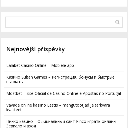
Nejnovější příspěvky
Lalabet Casino Online – Mobiele app
Казино Sultan Games – Регистрация, бонусы и быстрые
выплаты
Mostbet – Site Oficial de Casino Online e Apostas no Portugal
Vavada online kasiino Eestis – mängutootjad ja tarkvara
kvaliteet
Пинко казино – Официальный сайт Pinco играть онлайн |
Зеркало и вход