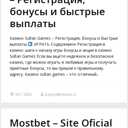
бонусы и быстрые
выплаты
Казино Sultan Games – Регистрация, бонусы и быстрые
выплаты
ИГРАТЬ Содержимое Регистрация в
казино: шаги к началу игры Бонусы и акции в казино
Sultan Games Если вы ищете надежное и безопасное
казино, где можно играть в любимые игры и получать
приятные бонусы, то вы пришли к правильному
адресу. Казино sultan games – это отличный...
10.7. 2026
bastyr@intesta.cz
Mostbet – Site Oficial