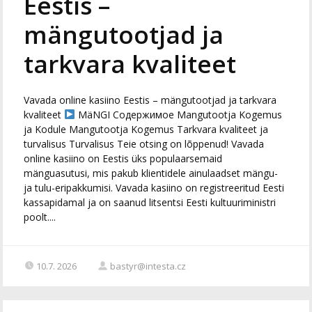
Eestis –
mängutootjad ja
tarkvara kvaliteet
Vavada online kasiino Eestis – mängutootjad ja tarkvara
kvaliteet
MäNGI Содержимое Mangutootja Kogemus
ja Kodule Mangutootja Kogemus Tarkvara kvaliteet ja
turvalisus Turvalisus Teie otsing on lõppenud! Vavada
online kasiino on Eestis üks populaarsemaid
mänguasutusi, mis pakub klientidele ainulaadset mängu-
ja tulu-eripakkumisi. Vavada kasiino on registreeritud Eesti
kassapidamal ja on saanud litsentsi Eesti kultuuriministri
poolt....
10.7. 2026
bastyr@intesta.cz