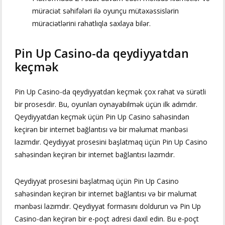
müraciət səhifələri ilə oyunçu mütəxəssislərin
müraciətlərini rahatlıqla saxlaya bilər.
Pin Up Casino-da qeydiyyatdan
keçmək
Pin Up Casino-da qeydiyyatdan keçmək çox rahat və sürətli
bir prosesdir. Bu, oyunları oynayabilmək üçün ilk adımdır.
Qeydiyyatdan keçmək üçün Pin Up Casino sahəsindən
keçirən bir internet bağlantısı və bir məlumat mənbəsi
lazımdır. Qeydiyyat prosesini başlatmaq üçün Pin Up Casino
sahəsindən keçirən bir internet bağlantısı lazımdır.
Qeydiyyat prosesini başlatmaq üçün Pin Up Casino
sahəsindən keçirən bir internet bağlantısı və bir məlumat
mənbəsi lazımdır. Qeydiyyat formasını doldurun və Pin Up
Casino-dan keçirən bir e-poçt adresi daxil edin. Bu e-poçt