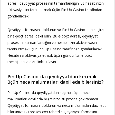
adresi, qeydiyyat prosesinin tamamlandığını və hesabınızın
aktivasiyasını təmin etmək üçün Pin Up Casino tərəfindən
göndəriləcək.
Qeydiyyat formasını doldurun və Pin Up Casino-dan keçirən
bir e-poçt adresi daxil edin. Bu e-poçt adresi, qeydiyyat
prosesinin tamamlandığını və hesabınızın aktivasiyasını
təmin etmək üçün Pin Up Casino tərəfindən göndəriləcək.
Hesabınızı aktivasiya etmək üçün göndərilən e-poçt
mesajında verilən linki tıklayın.
Pin Up Casino-da qeydiyyatdan keçmək
üçün necə məlumatları daxil edə bilərsiniz?
Pin Up Casino-da qeydiyyatdan keçmək üçün necə
məlumatları daxil edə bilərsiniz? Bu proses çox rahatdır.
Qeydiyyat formasını doldurun və necə məlumatları daxil edə
bilərsiniz? Bu proses çox rahatdır. Qeydiyyat formasını