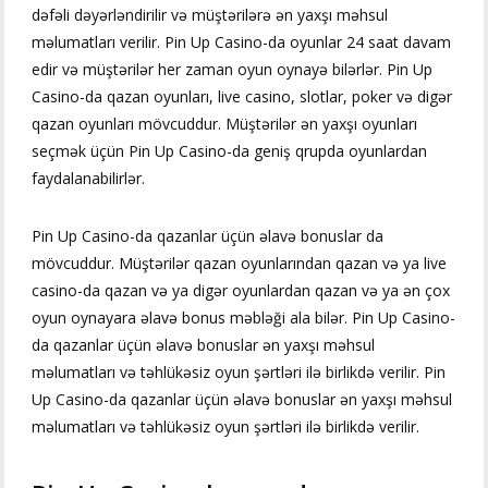
dəfəli dəyərləndirilir və müştərilərə ən yaxşı məhsul
məlumatları verilir. Pin Up Casino-da oyunlar 24 saat davam
edir və müştərilər her zaman oyun oynayə bilərlər. Pin Up
Casino-da qazan oyunları, live casino, slotlar, poker və digər
qazan oyunları mövcuddur. Müştərilər ən yaxşı oyunları
seçmək üçün Pin Up Casino-da geniş qrupda oyunlardan
faydalanabilirlər.
Pin Up Casino-da qazanlar üçün əlavə bonuslar da
mövcuddur. Müştərilər qazan oyunlarından qazan və ya live
casino-da qazan və ya digər oyunlardan qazan və ya ən çox
oyun oynayara əlavə bonus məbləği ala bilər. Pin Up Casino-
da qazanlar üçün əlavə bonuslar ən yaxşı məhsul
məlumatları və təhlükəsiz oyun şərtləri ilə birlikdə verilir. Pin
Up Casino-da qazanlar üçün əlavə bonuslar ən yaxşı məhsul
məlumatları və təhlükəsiz oyun şərtləri ilə birlikdə verilir.