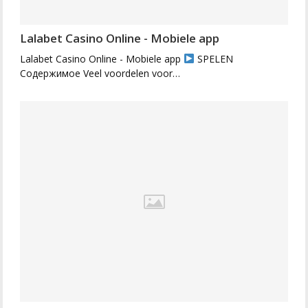
Lalabet Casino Online - Mobiele app
Lalabet Casino Online - Mobiele app
SPELEN
Содержимое Veel voordelen voor…