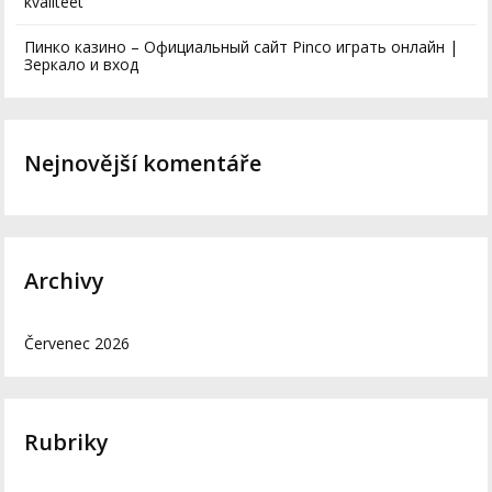
kvaliteet
Пинко казино – Официальный сайт Pinco играть онлайн |
Зеркало и вход
Nejnovější komentáře
Archivy
Červenec 2026
Rubriky