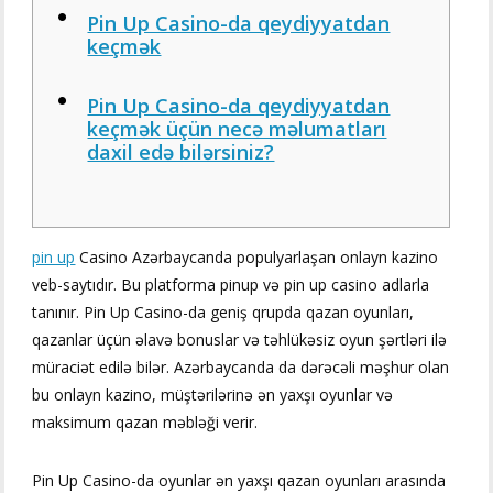
Pin Up Casino-da qeydiyyatdan
keçmək
Pin Up Casino-da qeydiyyatdan
keçmək üçün necə məlumatları
daxil edə bilərsiniz?
pin up
Casino Azərbaycanda populyarlaşan onlayn kazino
veb-saytıdır. Bu platforma pinup və pin up casino adlarla
tanınır. Pin Up Casino-da geniş qrupda qazan oyunları,
qazanlar üçün əlavə bonuslar və təhlükəsiz oyun şərtləri ilə
müraciət edilə bilər. Azərbaycanda da dərəcəli məşhur olan
bu onlayn kazino, müştərilərinə ən yaxşı oyunlar və
maksimum qazan məbləği verir.
Pin Up Casino-da oyunlar ən yaxşı qazan oyunları arasında