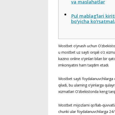
va maslahatlar
Pul mablag‘lari kiri
bo‘yicha ko‘rsatmal
Mostbet o’ynash uchun O’zbekiston
u mostbet uz sayti orqali o’z xizma
kazino online o’yinlari bilan bir qa
imkoniyatini ham taqdim etadi.
Mostbet sayti foydalanuvchilarga o
qiladi, bu ularning o’yinlarga qula
xizmatlari O’zbekistonda keng tar
Mostbet mijozlarni qo’llab-quvvat
chunki ular foydalanuvchilarga 24/7