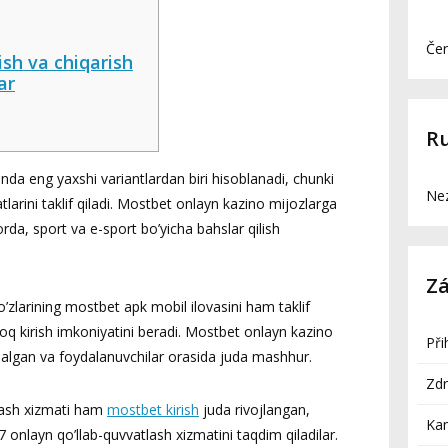
Če
tish va chiqarish
ar
R
da eng yaxshi variantlardan biri hisoblanadi, chunki
Ne
tlarini taklif qiladi. Mostbet onlayn kazino mijozlarga
torda, sport va e-sport bo’yicha bahslar qilish
Zá
’zlarining mostbet apk mobil ilovasini ham taklif
yroq kirish imkoniyatini beradi. Mostbet onlayn kazino
Při
qalgan va foydalanuvchilar orasida juda mashhur.
Zdr
lash xizmati ham
mostbet kirish
juda rivojlangan,
Ka
 onlayn qo’llab-quvvatlash xizmatini taqdim qiladilar.