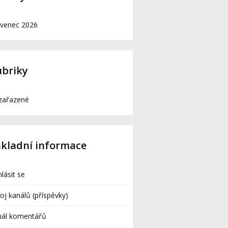
rvenec 2026
ubriky
zařazené
kladní informace
hlásit se
oj kanálů (příspěvky)
nál komentářů