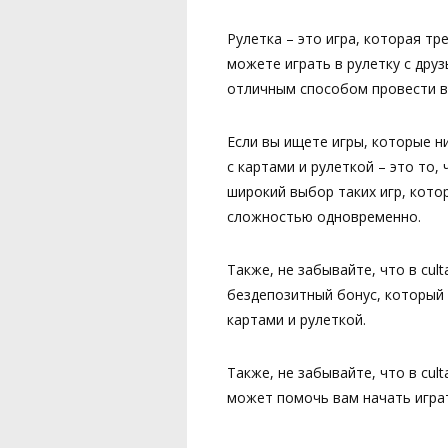
Рулетка – это игра, которая тр
можете играть в рулетку с друз
отличным способом провести в
Если вы ищете игры, которые н
с картами и рулеткой – это то,
широкий выбор таких игр, кото
сложностью одновременно.
Также, не забывайте, что в сul
бездепозитный бонус, который 
картами и рулеткой.
Также, не забывайте, что в сul
может помочь вам начать играт