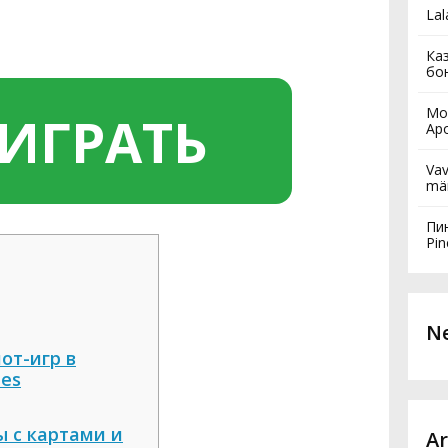
Lal
Ка
бо
Mos
ИГРАТЬ
Apo
Vav
män
Пи
Pin
Ne
от-игр в
mes
ы с картами и
Ar