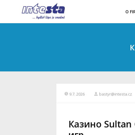
O F
К
9.7. 2026
bastyr@intesta.cz
Казино Sultan
игр