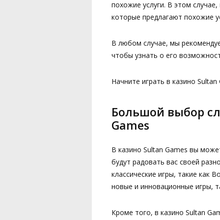
похожие услуги. В этом случае,
которые предлагают похожие ус
В любом случае, мы рекомендуе
чтобы узнать о его возможност
Начните играть в казино Sultan
Большой выбор сло
Games
В казино Sultan Games вы може
будут радовать вас своей разн
классические игры, такие как Boo
новые и инновационные игры, так
Кроме того, в казино Sultan G