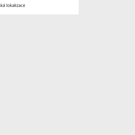
ká lokalizace