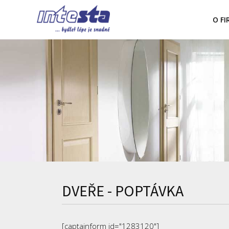
O F
DVEŘE - POPTÁVKA
[captainform id="1283120"]