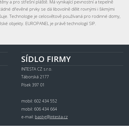
ěny a pro střešní pláště. Má vynikající pevnostní a tepelně
žádné dřevěné prvky se dá libovolně dělit rovnými i šikmými
vyšuje. Technologie je celosvětově používaná pro rodinné domy,
lské objekty. EUROPANEL je právě technologií SIP.
SÍDLO FIRMY
INTESTA CZ s.r.o.
Táborská 2177
Písek 397 01
mobil: 602 434 552
mobil: 606 434 664
e-mail:
bastyr@intesta.cz