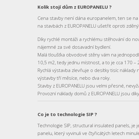
Kolik stojí dům z EUROPANELU ?
Cena stavby není dána europanelem, ten se na 
na stavbách z EUROPANELU ušetřit oproti zděný
Díky rychlé montáži a rychlému stěhování do nov
nájemné za své dosavadní bydlení.
Malá tloušťka obvodové stěny vám na jednopodl
10,5 m2, tedy jednu místnost, a to je cca 170 – 
Rychlá výstavba zlevňuje o desítky tisíc náklady 
výstavby tří měsíce, nebo dva roky.
Stavby z EUROPANELU jsou velmi přesné, nevyža
Provozní náklady domů z EUROPANELU jsou díky 
Co je to technologie SIP ?
Technologie SIP, structural insulated panels, 
panelu, který vyvinuli ve čtyřicátých letech minu