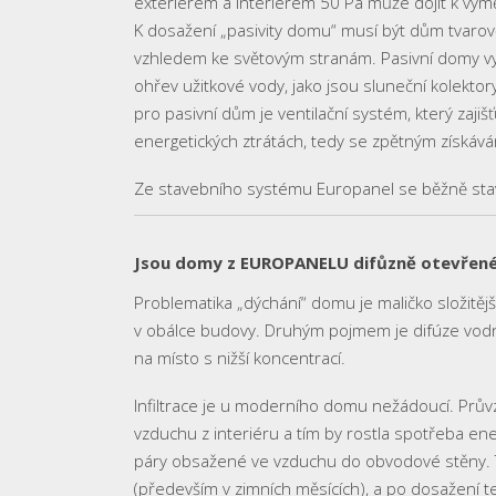
exteriérem a interiérem 50 Pa může dojít k vý
K dosažení „pasivity domu“ musí být dům tvaro
vzhledem ke světovým stranám. Pasivní domy využ
ohřev užitkové vody, jako jsou sluneční kolektor
pro pasivní dům je ventilační systém, který zaj
energetických ztrátách, tedy se zpětným získává
Ze stavebního systému Europanel se běžně staví
Jsou domy z EUROPANELU difůzně otevřené,
Problematika „dýchání“ domu je maličko složitější
v obálce budovy. Druhým pojmem je difúze vodní
na místo s nižší koncentrací.
Infiltrace je u moderního domu nežádoucí. Prů
vzduchu z interiéru a tím by rostla spotřeba ener
páry obsažené ve vzduchu do obvodové stěny. T
(především v zimních měsících), a po dosažení 