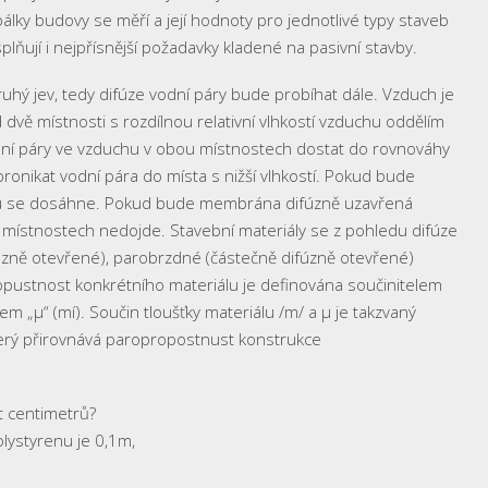
bálky budovy se měří a její hodnoty pro jednotlivé typy staveb
jí i nejpřísnější požadavky kladené na pasivní stavby.
uhý jev, tedy difúze vodní páry bude probíhat dále. Vzduch je
 dvě místnosti s rozdílnou relativní vlhkostí vzduchu oddělím
odní páry ve vzduchu v obou místnostech dostat do rovnováhy
ronikat vodní pára do místa s nižší vlhkostí. Pokud bude
 se dosáhne. Pokud bude membrána difúzně uzavřená
 v místnostech nedojde. Stavební materiály se z pohledu difúze
fúzně otevřené), parobrzdné (částečně difúzně otevřené)
pustnost konkrétního materiálu je definována součinitelem
m „μ“ (mí). Součin tloušťky materiálu /m/ a μ je takzvaný
 který přirovnává paropropostnust konstrukce
et centimetrů?
olystyrenu je 0,1m,