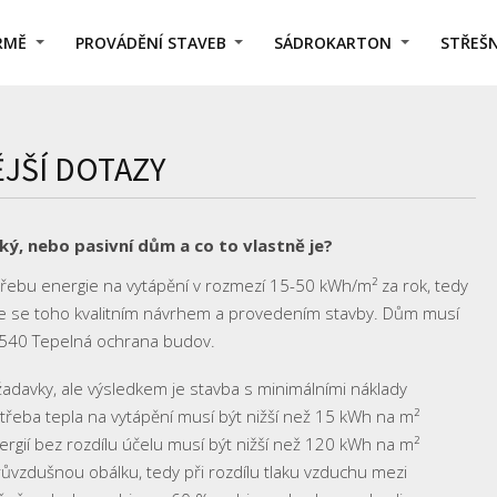
IRMĚ
PROVÁDĚNÍ STAVEB
SÁDROKARTON
STŘEŠN
ĚJŠÍ DOTAZY
ý, nebo pasivní dům a co to vlastně je?
třebu energie na vytápění v rozmezí 15-50 kWh/m² za rok, tedy
je se toho kvalitním návrhem a provedením stavby. Dům musí
0540 Tepelná ochrana budov.
žadavky, ale výsledkem je stavba s minimálními náklady
řeba tepla na vytápění musí být nižší než 15 kWh na m²
rgií bez rozdílu účelu musí být nižší než 120 kWh na m²
ůvzdušnou obálku, tedy při rozdílu tlaku vzduchu mezi