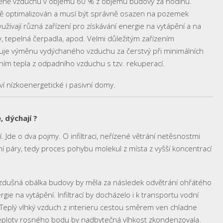
měně vzduchu v objemu 60 % z objemu budovy za hodinu.
vě optimalizován a musí být správně osazen na pozemek
ívají různá zařízení pro získávání energie na vytápění a na
y, tepelná čerpadla, apod. Velmi důležitým zařízením
išťuje výměnu vydýchaného vzduchu za čerstvý při minimálních
ním tepla z odpadního vzduchu s tzv. rekuperací.
 nízkoenergetické i pasivní domy.
 dýchají ?
. Jde o dva pojmy. O infiltraci, neřízené větrání netěsnostmi
 páry, tedy proces pohybu molekul z místa z vyšší koncentrací
vzdušná obálka budovy by měla za následek odvětrání ohřátého
gie na vytápění. Infiltrací by docházelo i k transportu vodní
eplý vlhký vzduch z interieru cestou směrem ven chladne
teploty rosného bodu by nadbytečná vlhkost zkondenzovala.