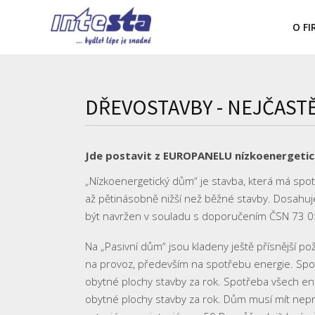
O F
DŘEVOSTAVBY - NEJČAST
Jde postavit z EUROPANELU nízkoenergetick
„Nízkoenergetický dům“ je stavba, která má spo
až pětinásobně nižší než běžné stavby. Dosahu
být navržen v souladu s doporučením ČSN 73 
Na „Pasivní dům“ jsou kladeny ještě přísnější po
na provoz, především na spotřebu energie. Spot
obytné plochy stavby za rok. Spotřeba všech ene
obytné plochy stavby za rok. Dům musí mít nepr