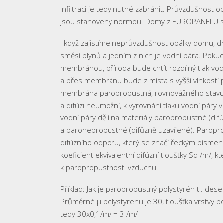
Infiltraci je tedy nutné zabránit. Průvzdušnost o
jsou stanoveny normou. Domy z EUROPANELU splňu
I když zajistíme neprůvzdušnost obálky domu, dr
směsí plynů a jedním z nich je vodní pára. Pokud
membránou, příroda bude chtít rozdílný tlak v
a přes membránu bude z místa s vyšší vlhkostí p
membrána paropropustná, rovnovážného stavu
a difúzi neumožní, k vyrovnání tlaku vodní páry
vodní páry dělí na materiály paropropustné (di
a paronepropustné (difůzně uzavřené). Paropro
difúzního odporu, který se značí řeckým písmene
koeficient ekvivalentní difúzní tloušťky Sd /m/,
k paropropustnosti vzduchu.
Příklad: Jak je paropropustný polystyrén tl. des
Průměrné μ polystyrenu je 30, tloušťka vrstvy p
tedy 30x0,1/m/ = 3 /m/