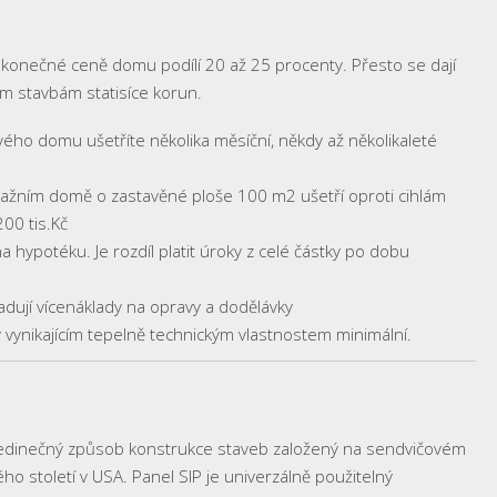
konečné ceně domu podílí 20 až 25 procenty. Přesto se dají
m stavbám statisíce korun.
ého domu ušetříte několika měsíční, někdy až několikaleté
ažním domě o zastavěné ploše 100 m2 ušetří oproti cihlám
200 tis.Kč
na hypotéku. Je rozdíl platit úroky z celé částky po dobu
dují vícenáklady na opravy a dodělávky
vynikajícím tepelně technickým vlastnostem minimální.
je jedinečný způsob konstrukce staveb založený na sendvičovém
lého století v USA. Panel SIP je univerzálně použitelný