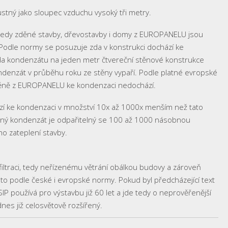
stný jako sloupec vzduchu vysoký tři metry.
tedy zděné stavby, dřevostavby i domy z EUROPANELU jsou
Podle normy se posuzuje zda v konstrukci dochází ke
da kondenzátu na jeden metr čtvereční stěnové konstrukce
ondenzát v průběhu roku ze stěny vypaří. Podle platné evropské
ěně z EUROPANELU ke kondenzaci nedochází.
ází ke kondenzaci v množství 10x až 1000x menším než tato
adný kondenzát je odpařitelný se 100 až 1000 násobnou
o zateplení stavby.
ltraci, tedy neřízenému větrání obálkou budovy a zároveň
 to podle české i evropské normy. Pokud byl předcházející text
IP používá pro výstavbu již 60 let a jde tedy o neprověřenější
es již celosvětově rozšířený.