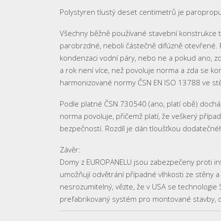
Polystyren tlustý deset centimetrů je paropropu
Všechny běžně používané stavební konstrukce 
parobrzdné, neboli částečně difúzně otevřené. 
kondenzaci vodní páry, nebo ne a pokud ano, z
a rok není více, než povoluje norma a zda se k
harmonizované normy ČSN EN ISO 13788 ve st
Podle platné ČSN 730540 (ano, platí obě) doch
norma povoluje, přičemž platí, že veškerý příp
bezpečností. Rozdíl je dán tloušťkou dodatečnéh
Závěr:
Domy z EUROPANELU jsou zabezpečeny proti infi
umožňují odvětrání případné vlhkosti ze stěny a
nesrozumitelný, vězte, že v USA se technologie S
prefabrikovaný systém pro montované stavby, dn