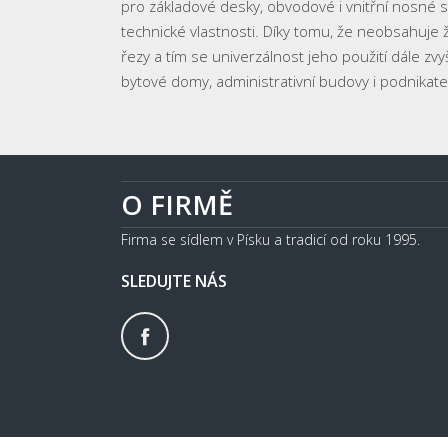
pro základové desky, obvodové i vnitřní nosné st
technické vlastnosti. Díky tomu, že neobsahuje 
řezy a tím se univerzálnost jeho použití dále z
bytové domy, administrativní budovy i podnikate
O FIRMĚ
Firma se sídlem v Písku a tradicí od roku 1995.
SLEDUJTE NÁS